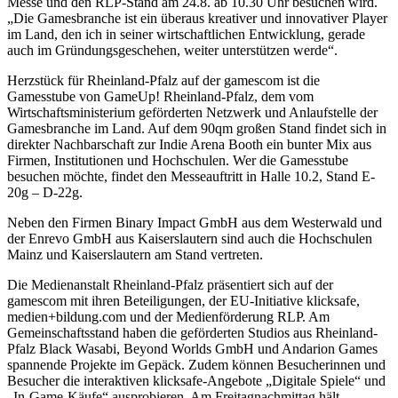
Messe und den RLP-Stand am 24.8. ab 10.30 Uhr besuchen wird.
„Die Gamesbranche ist ein überaus kreativer und innovativer Player
im Land, den ich in seiner wirtschaftlichen Entwicklung, gerade
auch im Gründungsgeschehen, weiter unterstützen werde“.
Herzstück für Rheinland-Pfalz auf der gamescom ist die
Gamesstube von GameUp! Rheinland-Pfalz, dem vom
Wirtschaftsministerium geförderten Netzwerk und Anlaufstelle der
Gamesbranche im Land. Auf dem 90qm großen Stand findet sich in
direkter Nachbarschaft zur Indie Arena Booth ein bunter Mix aus
Firmen, Institutionen und Hochschulen. Wer die Gamesstube
besuchen möchte, findet den Messeauftritt in Halle 10.2, Stand E-
20g – D-22g.
Neben den Firmen Binary Impact GmbH aus dem Westerwald und
der Enrevo GmbH aus Kaiserslautern sind auch die Hochschulen
Mainz und Kaiserslautern am Stand vertreten.
Die Medienanstalt Rheinland-Pfalz präsentiert sich auf der
gamescom mit ihren Beteiligungen, der EU-Initiative klicksafe,
medien+bildung.com und der Medienförderung RLP. Am
Gemeinschaftsstand haben die geförderten Studios aus Rheinland-
Pfalz Black Wasabi, Beyond Worlds GmbH und Andarion Games
spannende Projekte im Gepäck. Zudem können Besucherinnen und
Besucher die interaktiven klicksafe-Angebote „Digitale Spiele“ und
„In-Game-Käufe“ ausprobieren. Am Freitagnachmittag hält