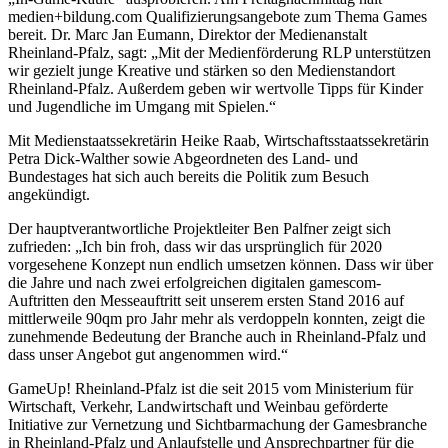
medien+bildung.com Qualifizierungsangebote zum Thema Games
bereit. Dr. Marc Jan Eumann, Direktor der Medienanstalt
Rheinland-Pfalz, sagt: „Mit der Medienförderung RLP unterstützen
wir gezielt junge Kreative und stärken so den Medienstandort
Rheinland-Pfalz. Außerdem geben wir wertvolle Tipps für Kinder
und Jugendliche im Umgang mit Spielen.“
Mit Medienstaatssekretärin Heike Raab, Wirtschaftsstaatssekretärin
Petra Dick-Walther sowie Abgeordneten des Land- und
Bundestages hat sich auch bereits die Politik zum Besuch
angekündigt.
Der hauptverantwortliche Projektleiter Ben Palfner zeigt sich
zufrieden: „Ich bin froh, dass wir das ursprünglich für 2020
vorgesehene Konzept nun endlich umsetzen können. Dass wir über
die Jahre und nach zwei erfolgreichen digitalen gamescom-
Auftritten den Messeauftritt seit unserem ersten Stand 2016 auf
mittlerweile 90qm pro Jahr mehr als verdoppeln konnten, zeigt die
zunehmende Bedeutung der Branche auch in Rheinland-Pfalz und
dass unser Angebot gut angenommen wird.“
GameUp! Rheinland-Pfalz ist die seit 2015 vom Ministerium für
Wirtschaft, Verkehr, Landwirtschaft und Weinbau geförderte
Initiative zur Vernetzung und Sichtbarmachung der Gamesbranche
in Rheinland-Pfalz und Anlaufstelle und Ansprechpartner für die