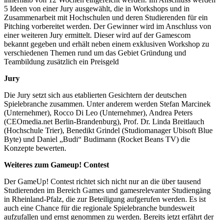
5 Ideen von einer Jury ausgewählt, die in Workshops und in
Zusammenarbeit mit Hochschulen und deren Studierenden für ein
Pitching vorbereitet werden. Der Gewinner wird im Anschluss von
einer weiteren Jury ermittelt. Dieser wird auf der Gamescom
bekannt gegeben und erhält neben einem exklusiven Workshop zu
verschiedenen Themen rund um das Gebiet Gründung und
Teambildung zusätzlich ein Preisgeld
Jury
Die Jury setzt sich aus etablierten Gesichtern der deutschen
Spielebranche zusammen. Unter anderem werden Stefan Marcinek
(Unternehmer), Rocco Di Leo (Unternehmer), Andrea Peters
(CEOmedia.net Berlin-Brandenburg), Prof. Dr. Linda Breitlauch
(Hochschule Trier), Benedikt Grindel (Studiomanager Ubisoft Blue
Byte) und Daniel „Budi“ Budimann (Rocket Beans TV) die
Konzepte bewerten.
Weiteres zum Gameup! Contest
Der GameUp! Contest richtet sich nicht nur an die über tausend
Studierenden im Bereich Games und gamesrelevanter Studiengäng
in Rheinland-Pfalz, die zur Beteiligung aufgerufen werden. Es ist
auch eine Chance für die regionale Spielebranche bundesweit
aufzufallen und ernst genommen zu werden. Bereits jetzt erfährt der