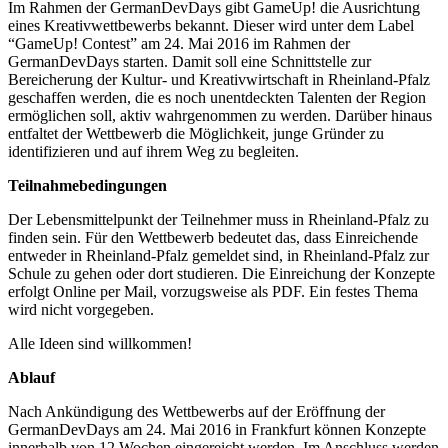
Im Rahmen der GermanDevDays gibt GameUp! die Ausrichtung
eines Kreativwettbewerbs bekannt. Dieser wird unter dem Label
“GameUp! Contest” am 24. Mai 2016 im Rahmen der
GermanDevDays starten. Damit soll eine Schnittstelle zur
Bereicherung der Kultu
r- und Kreativwirtschaft in Rheinland-Pfalz
geschaffen werden, die es noch unentdeckten Talenten der Region
ermöglichen soll, aktiv wahrgenommen zu werden. Darüber hinaus
entfaltet der Wettbewerb die Möglichkeit, junge Gründer zu
identifizieren und auf ihrem Weg zu begleiten.
Teilnahmebedingungen
Der Lebensmittelpunkt der Teilnehmer muss in Rheinland-Pfalz zu
finden sein. Für den Wettbewerb bedeutet das, dass Einreichende
entweder in Rheinland-Pfalz gemeldet sind, in Rheinland-Pfalz zur
Schule zu gehen oder dort studieren. Die Einreichung der Konzepte
erfolgt Online per Mail, vorzugsweise als PDF. Ein festes Thema
wird nicht vorgegeben.
Alle Ideen sind willkommen!
Ablauf
Nach Ankündigung des Wettbewerbs auf der Eröffnung der
GermanDevDays am 24. Mai 2016 in Frankfurt können Konzepte
innerhalb von 12 Wochen eingereicht werden. Im Anschluss werden