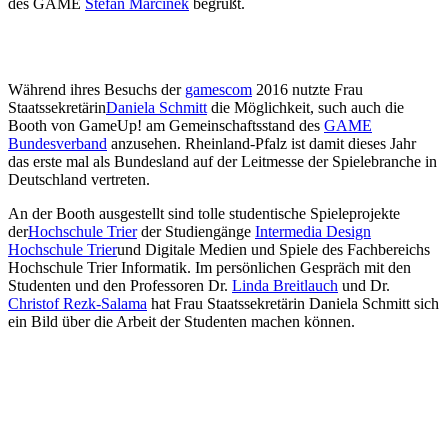
des GAME
Stefan Marcinek
begrüßt.
Während ihres Besuchs der
gamescom
2016 nutzte Frau
Staatssekretärin
Daniela Schmitt
die Möglichkeit, such auch die
Booth von GameUp! am Gemeinschaftsstand des
GAME
Bundesverband
anzusehen. Rheinland-Pfalz ist damit dieses Jahr
das erste mal als Bundesland auf der Leitmesse der Spielebranche in
Deutschland vertreten.
An der Booth ausgestellt sind tolle studentische Spieleprojekte
der
Hochschule Trier
der Studiengänge
Intermedia Design
Hochschule Trier
und Digitale Medien und Spiele des Fachbereichs
Hochschule Trier Informatik. Im persönlichen Gespräch mit den
Studenten und den Professoren Dr.
Linda Breitlauch
und Dr.
Christof Rezk-Salama
hat Frau Staatssekretärin Daniela Schmitt sich
ein Bild über die Arbeit der Studenten machen können.